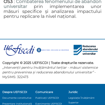
OS3
:
Combaterea fenomenului de abandon
universitar
prin implementarea unor
măsuri specifice și analizarea impactului
pentru replicare la nivel național.
Copyright © 2025 UEFISCDI | Toate drepturile rezervate.
„Intervenții pentru învățământul terțiar - măsuri sistemice
pentru prevenirea și reducerea abandonului universitar”
-
MySIMS: 322473
Despre UEFISCDI
Comunicare
Juridic
Documente constitutive
Publicații UEFISCDI
Legislație Învățământ
Superior
Prezentare instituțională
Evenimente UEFISCDI