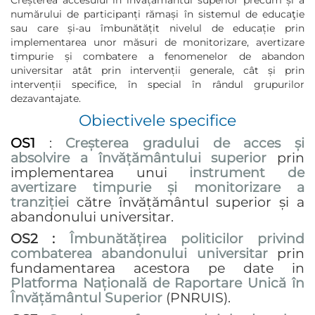
Creșterea accesului în învățământul superior precum și a
numărului de participanți rămași în sistemul de educaţie
sau care și-au îmbunătățit nivelul de educație prin
implementarea unor măsuri de monitorizare, avertizare
timpurie și combatere a fenomenelor de abandon
universitar atât prin intervenții generale, cât și prin
intervenții specifice, în special în rândul grupurilor
dezavantajate.
Obiectivele specifice
OS1
:
Creșterea gradului de acces și
absolvire a învățământului superior
prin
implementarea unui
instrument de
avertizare timpurie și monitorizare a
tranziției
către învățământul superior și a
abandonului universitar.
OS2 :
Îmbunătățirea politicilor privind
combaterea abandonului universitar
prin
fundamentarea acestora pe date in
Platforma Națională de Raportare Unică în
Învățământul Superior
(PNRUIS).