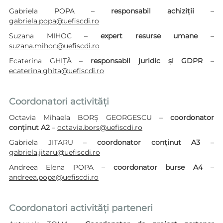
Gabriela POPA –
responsabil achiziții
–
gabriela.popa@uefiscdi.ro
Suzana MIHOC –
expert resurse umane
–
suzana.mihoc@uefiscdi.ro
Ecaterina GHIȚĂ –
responsabil juridic și GDPR
–
ecaterina.ghita@uefiscdi.ro
Coordonatori activități
Octavia Mihaela BORȘ GEORGESCU –
coordonator
conținut A2
–
octavia.bors@uefiscdi.ro
Gabriela JITARU –
coordonator conținut A3
–
gabriela.jitaru@uefiscdi.ro
Andreea Elena POPA –
coordonator burse A4
–
andreea.popa@uefiscdi.ro
Coordonatori activități parteneri