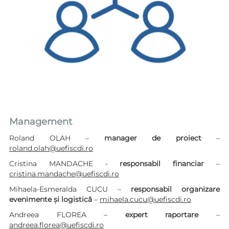
Management
Roland OLAH –
manager de proiect
–
roland.olah@uefiscdi.ro
Cristina MANDACHE -
responsabil financiar
–
cristina.mandache@uefiscdi.ro
Mihaela-Esmeralda CUCU –
responsabil organizare
evenimente și logistică
–
mihaela.cucu@uefiscdi.ro
Andreea FLOREA –
expert raportare
–
andreea.florea@uefiscdi.ro